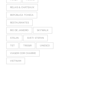
RELAIS & CHÂTEAUX
REPÚBLICA TCHECA
RESTAURANTES
RIO DE JANEIRO
SKYWALK
STÁLIN
SVETI STEFAN
TET
TROGIR
UNESCO
VIAGEM COM CHARME
VIETNAM