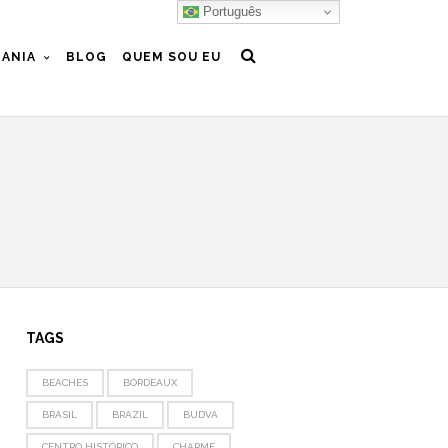
Português
ANIA
BLOG
QUEM SOU EU
TAGS
BEACHES
BORDEAUX
BRASIL
BRAZIL
BUDVA
CENTRO HISTÓRICO
CHARME