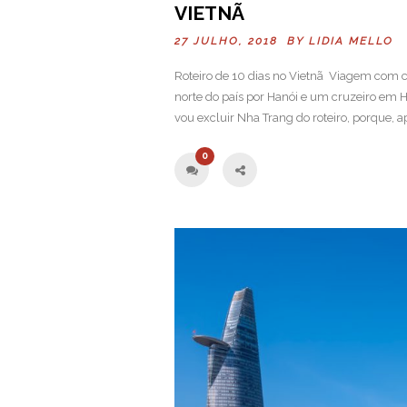
VIETNÃ
27 JULHO, 2018 BY
LIDIA MELLO
Roteiro de 10 dias no Vietnã Viagem com c
norte do país por Hanói e um cruzeiro em 
vou excluir Nha Trang do roteiro, porque, ap
0