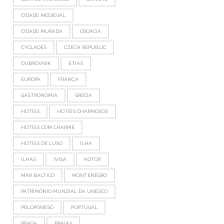
CIDADE MEDIEVAL
CIDADE MURADA
CROÁCIA
CYCLADES
CZECH REPUBLIC
DUBROVNIK
ETIAS
EUROPA
FRANÇA
GASTRONOMIA
GRÉCIA
HOTÉIS
HOTÉIS CHARMOSOS
HOTÉIS COM CHARME
HOTÉIS DE LUXO
ILHA
ILHAS
IVISA
KOTOR
MAR BÁLTICO
MONTENEGRO
PATRIMÔNIO MUNDIAL DA UNESCO
PELOPONESO
PORTUGAL
PRAGA
PRAIAS