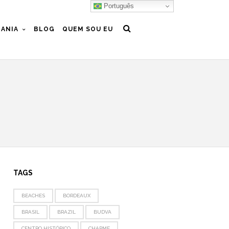
Português
ANIA
BLOG
QUEM SOU EU
TAGS
BEACHES
BORDEAUX
BRASIL
BRAZIL
BUDVA
CENTRO HISTÓRICO
CHARME