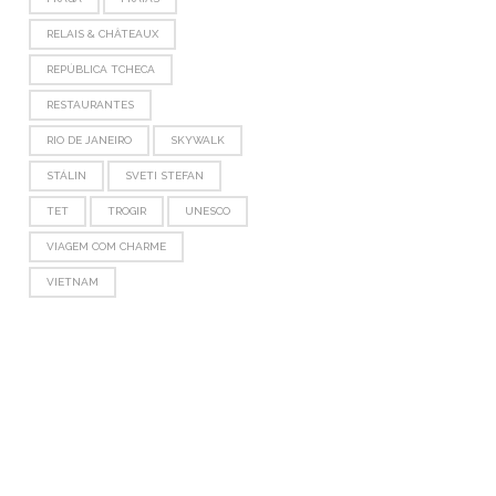
RELAIS & CHÂTEAUX
REPÚBLICA TCHECA
RESTAURANTES
RIO DE JANEIRO
SKYWALK
STÁLIN
SVETI STEFAN
TET
TROGIR
UNESCO
VIAGEM COM CHARME
VIETNAM