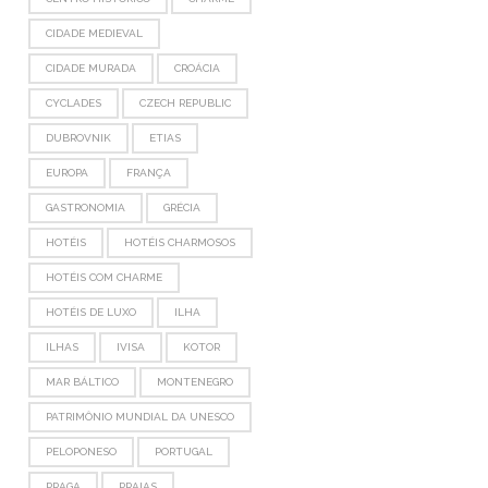
CIDADE MEDIEVAL
CIDADE MURADA
CROÁCIA
CYCLADES
CZECH REPUBLIC
DUBROVNIK
ETIAS
EUROPA
FRANÇA
GASTRONOMIA
GRÉCIA
HOTÉIS
HOTÉIS CHARMOSOS
HOTÉIS COM CHARME
HOTÉIS DE LUXO
ILHA
ILHAS
IVISA
KOTOR
MAR BÁLTICO
MONTENEGRO
PATRIMÔNIO MUNDIAL DA UNESCO
PELOPONESO
PORTUGAL
PRAGA
PRAIAS