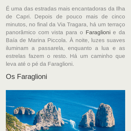
É uma das estradas mais encantadoras da Ilha
de Capri. Depois de pouco mais de cinco
minutos, no final da Via Tragara, há um terraço
panorâmico com vista para o
Faraglioni
e da
Baía de Marina Piccola. À noite, luzes suaves
iluminam a passarela, enquanto a lua e as
estrelas fazem o resto. Há um caminho que
leva até o pé da Faraglioni.
Os Faraglioni