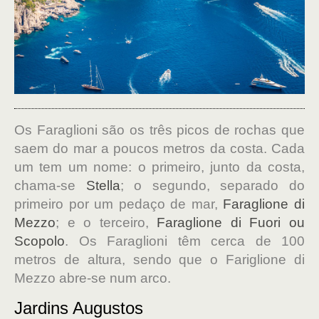
Os Faraglioni são os três picos de rochas que
saem do mar a poucos metros da costa. Cada
um tem um nome: o primeiro, junto da costa,
chama-se
Stella
; o segundo, separado do
primeiro por um pedaço de mar,
Faraglione di
Mezzo
; e o terceiro,
Faraglione di Fuori ou
Scopolo
. Os Faraglioni têm cerca de 100
metros de altura, sendo que o Fariglione di
Mezzo abre-se num arco.
Jardins Augustos