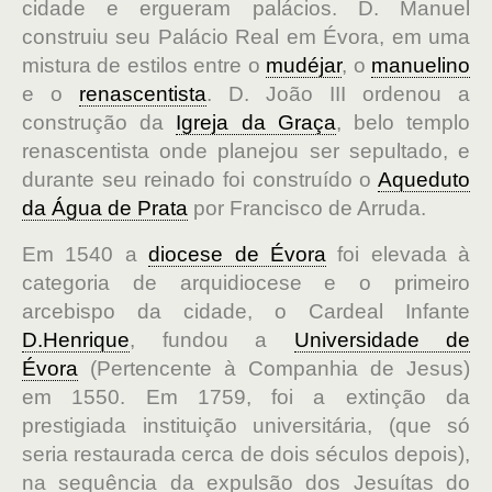
cidade e ergueram palácios. D. Manuel
construiu seu Palácio Real em Évora, em uma
mistura de estilos entre o
mudéjar
, o
manuelino
e o
renascentista
. D. João III ordenou a
construção da
Igreja da Graça
, belo templo
renascentista onde planejou ser sepultado, e
durante seu reinado foi construído o
Aqueduto
da Água de Prata
por Francisco de Arruda.
Em 1540 a
diocese de Évora
foi elevada à
categoria de arquidiocese e o primeiro
arcebispo da cidade, o Cardeal Infante
D.Henrique
, fundou a
Universidade de
Évora
(Pertencente à Companhia de Jesus)
em 1550. Em 1759, foi a extinção da
prestigiada instituição universitária, (que só
seria restaurada cerca de dois séculos depois),
na sequência da expulsão dos Jesuítas do