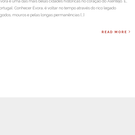
a é uma das mais belas cidades históricas no coração do Alentejo. É,
rtugal. Conhecer Évora, é voltar no tempo através do rico legado
sigodos, mouros e pelas longas permanências […]
READ MORE