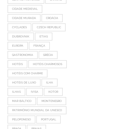
CIDADE MEDIEVAL
CIDADE MURADA
CROÁCIA
CYCLADES
CZECH REPUBLIC
DUBROVNIK
ETIAS
EUROPA
FRANÇA
GASTRONOMIA
GRÉCIA
HOTÉIS
HOTÉIS CHARMOSOS
HOTÉIS COM CHARME
HOTÉIS DE LUXO
ILHA
ILHAS
IVISA
KOTOR
MAR BÁLTICO
MONTENEGRO
PATRIMÔNIO MUNDIAL DA UNESCO
PELOPONESO
PORTUGAL
PRAGA
PRAIAS