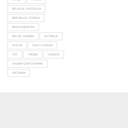
RELAIS & CHÂTEAUX
REPÚBLICA TCHECA
RESTAURANTES
RIO DE JANEIRO
SKYWALK
STÁLIN
SVETI STEFAN
TET
TROGIR
UNESCO
VIAGEM COM CHARME
VIETNAM