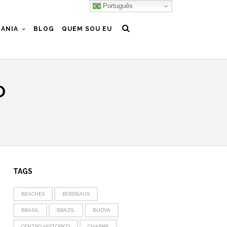
Português
ANIA
BLOG
QUEM SOU EU
O
TAGS
BEACHES
BORDEAUX
BRASIL
BRAZIL
BUDVA
CENTRO HISTÓRICO
CHARME