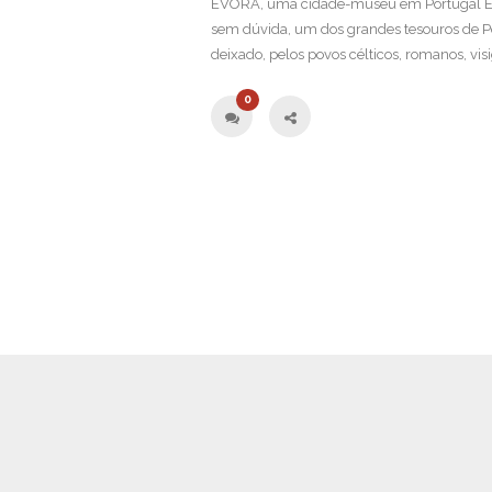
ÉVORA, uma cidade-museu em Portugal Évor
sem dúvida, um dos grandes tesouros de Po
deixado, pelos povos célticos, romanos, vi
0