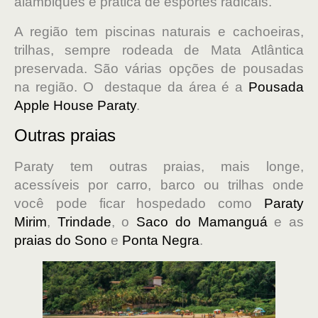
alambiques e prática de esportes radicais.
A região tem piscinas naturais e cachoeiras,
trilhas, sempre rod
eada de Mata Atlântica
preservada. São várias opções de pousadas
na região. O destaque da área é a
Pousada
Apple House Paraty
.
Outras praias
Paraty tem outras praias, mais longe,
acessíveis por carro, barco ou trilhas onde
você pode ficar hospedado como
Paraty
Mirim
,
Trindade
, o
Saco do Mamanguá
e as
praias do Sono
e
Ponta Negra
.