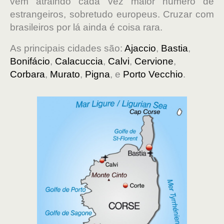
vem atraindo cada vez maior número de
estrangeiros, sobretudo europeus. Cruzar com
brasileiros por lá ainda é coisa rara.
As principais cidades são:
Ajaccio
,
Bastia
,
Bonifácio
,
Calacuccia
,
Calvi
,
Cervione
,
Corbara
,
Murato
,
Pigna
, e
Porto Vecchio
.