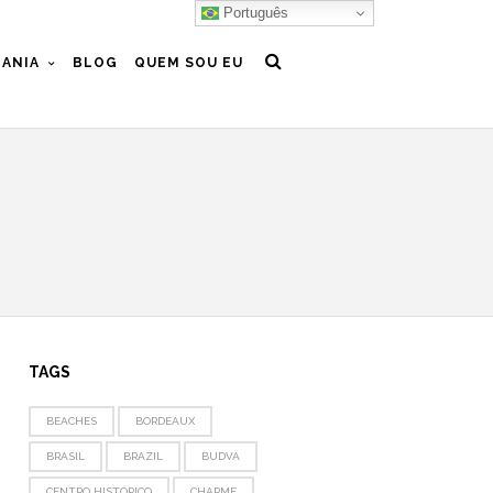
Português
ANIA
BLOG
QUEM SOU EU
TAGS
BEACHES
BORDEAUX
BRASIL
BRAZIL
BUDVA
CENTRO HISTÓRICO
CHARME