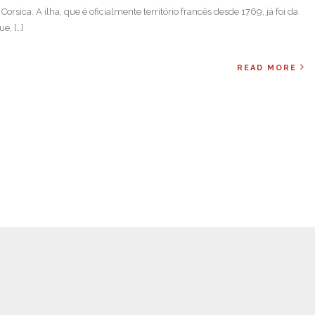
sica. A ilha, que é oficialmente território francês desde 1769, já foi da
ue, […]
READ MORE