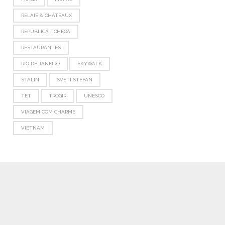
RELAIS & CHÂTEAUX
REPÚBLICA TCHECA
RESTAURANTES
RIO DE JANEIRO
SKYWALK
STÁLIN
SVETI STEFAN
TET
TROGIR
UNESCO
VIAGEM COM CHARME
VIETNAM