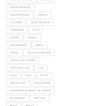
CIDADE MEDIEVAL
CIDADE MURADA
CROÁCIA
CYCLADES
CZECH REPUBLIC
DUBROVNIK
ETIAS
EUROPA
FRANÇA
GASTRONOMIA
GRÉCIA
HOTÉIS
HOTÉIS CHARMOSOS
HOTÉIS COM CHARME
HOTÉIS DE LUXO
ILHA
ILHAS
IVISA
KOTOR
MAR BÁLTICO
MONTENEGRO
PATRIMÔNIO MUNDIAL DA UNESCO
PELOPONESO
PORTUGAL
PRAGA
PRAIAS