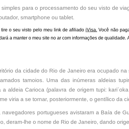
 simples para o processamento do seu visto de via
utador, smartphone ou tablet.
 tire o seu visto pelo meu link de afiliado
iVisa
.
Você não paga 
rá a manter o meu site no ar com informações de qualidade. 
rritório da cidade do Rio de Janeiro era ocupado na s
mados tamoios. Uma das inúmeras aldeias tupina
 a aldeia Carioca (palavra de origem tupi: kari´oka
e viria a se tornar, posteriormente, o gentílico da 
2, navegadores portugueses avistaram a Baía de G
rio, deram-lhe o nome de Rio de Janeiro, dando ori