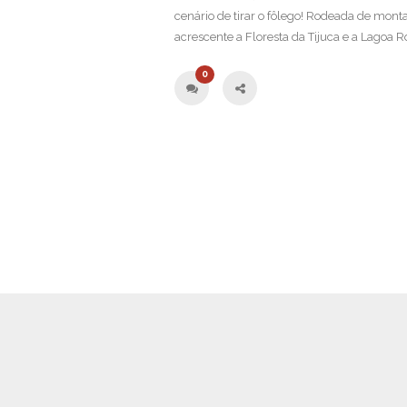
cenário de tirar o fôlego! Rodeada de mont
acrescente a Floresta da Tijuca e a Lagoa Ro
0