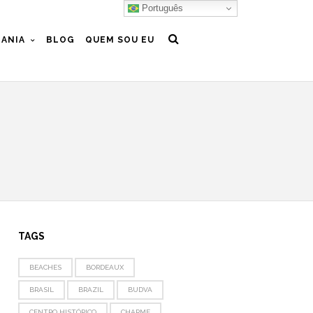
Português
ANIA
BLOG
QUEM SOU EU
TAGS
BEACHES
BORDEAUX
BRASIL
BRAZIL
BUDVA
CENTRO HISTÓRICO
CHARME