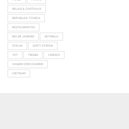
RELAIS & CHÂTEAUX
REPÚBLICA TCHECA
RESTAURANTES
RIO DE JANEIRO
SKYWALK
STÁLIN
SVETI STEFAN
TET
TROGIR
UNESCO
VIAGEM COM CHARME
VIETNAM