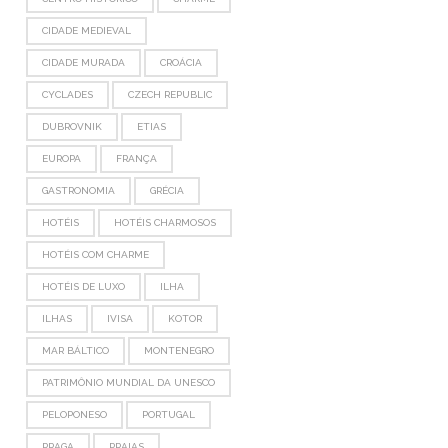
CIDADE MEDIEVAL
CIDADE MURADA
CROÁCIA
CYCLADES
CZECH REPUBLIC
DUBROVNIK
ETIAS
EUROPA
FRANÇA
GASTRONOMIA
GRÉCIA
HOTÉIS
HOTÉIS CHARMOSOS
HOTÉIS COM CHARME
HOTÉIS DE LUXO
ILHA
ILHAS
IVISA
KOTOR
MAR BÁLTICO
MONTENEGRO
PATRIMÔNIO MUNDIAL DA UNESCO
PELOPONESO
PORTUGAL
PRAGA
PRAIAS