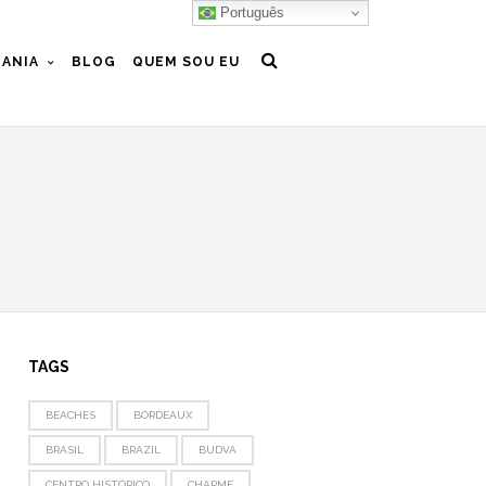
Português
ANIA
BLOG
QUEM SOU EU
TAGS
BEACHES
BORDEAUX
BRASIL
BRAZIL
BUDVA
CENTRO HISTÓRICO
CHARME