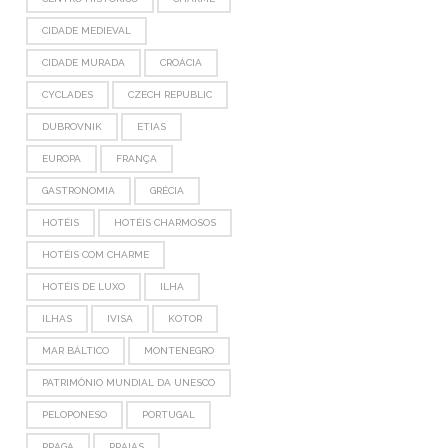
CIDADE MEDIEVAL
CIDADE MURADA
CROÁCIA
CYCLADES
CZECH REPUBLIC
DUBROVNIK
ETIAS
EUROPA
FRANÇA
GASTRONOMIA
GRÉCIA
HOTÉIS
HOTÉIS CHARMOSOS
HOTÉIS COM CHARME
HOTÉIS DE LUXO
ILHA
ILHAS
IVISA
KOTOR
MAR BÁLTICO
MONTENEGRO
PATRIMÔNIO MUNDIAL DA UNESCO
PELOPONESO
PORTUGAL
PRAGA
PRAIAS