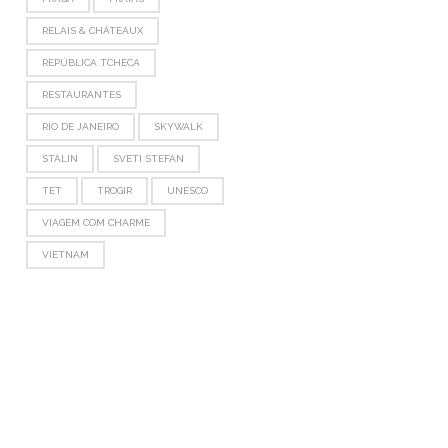
RELAIS & CHÂTEAUX
REPÚBLICA TCHECA
RESTAURANTES
RIO DE JANEIRO
SKYWALK
STÁLIN
SVETI STEFAN
TET
TROGIR
UNESCO
VIAGEM COM CHARME
VIETNAM