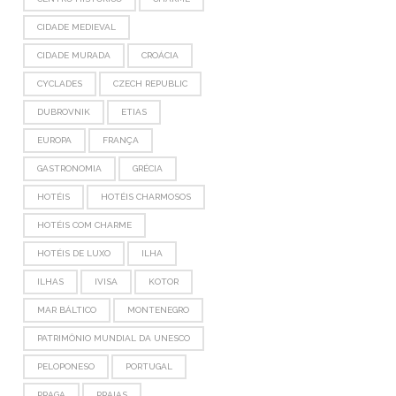
CIDADE MEDIEVAL
CIDADE MURADA
CROÁCIA
CYCLADES
CZECH REPUBLIC
DUBROVNIK
ETIAS
EUROPA
FRANÇA
GASTRONOMIA
GRÉCIA
HOTÉIS
HOTÉIS CHARMOSOS
HOTÉIS COM CHARME
HOTÉIS DE LUXO
ILHA
ILHAS
IVISA
KOTOR
MAR BÁLTICO
MONTENEGRO
PATRIMÔNIO MUNDIAL DA UNESCO
PELOPONESO
PORTUGAL
PRAGA
PRAIAS