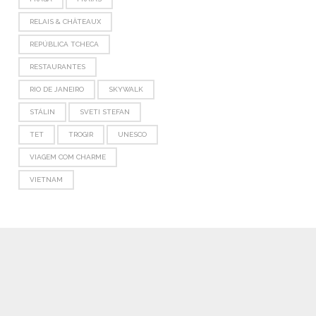
RELAIS & CHÂTEAUX
REPÚBLICA TCHECA
RESTAURANTES
RIO DE JANEIRO
SKYWALK
STÁLIN
SVETI STEFAN
TET
TROGIR
UNESCO
VIAGEM COM CHARME
VIETNAM