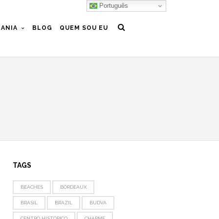
Português
ANIA
BLOG
QUEM SOU EU
TAGS
BEACHES
BORDEAUX
BRASIL
BRAZIL
BUDVA
CENTRO HISTÓRICO
CHARME