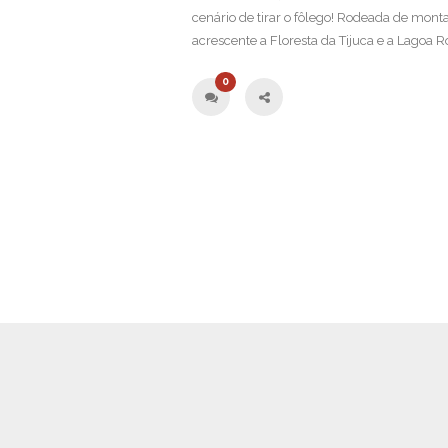
cenário de tirar o fôlego! Rodeada de mont
acrescente a Floresta da Tijuca e a Lagoa Ro
0