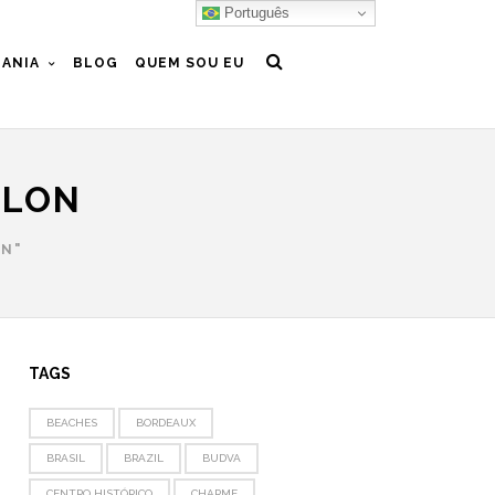
Português
ANIA
BLOG
QUEM SOU EU
BLON
ON"
TAGS
BEACHES
BORDEAUX
BRASIL
BRAZIL
BUDVA
CENTRO HISTÓRICO
CHARME