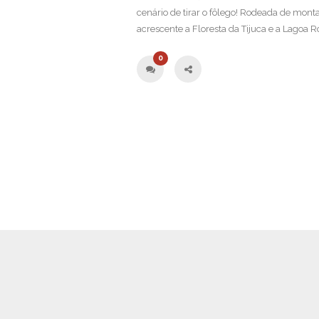
cenário de tirar o fôlego! Rodeada de mont
acrescente a Floresta da Tijuca e a Lagoa Ro
0