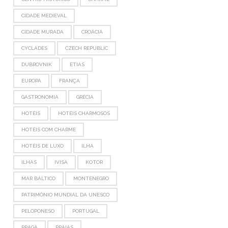
CIDADE MEDIEVAL
CIDADE MURADA
CROÁCIA
CYCLADES
CZECH REPUBLIC
DUBROVNIK
ETIAS
EUROPA
FRANÇA
GASTRONOMIA
GRÉCIA
HOTÉIS
HOTÉIS CHARMOSOS
HOTÉIS COM CHARME
HOTÉIS DE LUXO
ILHA
ILHAS
IVISA
KOTOR
MAR BÁLTICO
MONTENEGRO
PATRIMÔNIO MUNDIAL DA UNESCO
PELOPONESO
PORTUGAL
PRAGA
PRAIAS