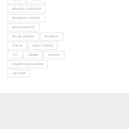
RELAIS & CHÂTEAUX
REPÚBLICA TCHECA
RESTAURANTES
RIO DE JANEIRO
SKYWALK
STÁLIN
SVETI STEFAN
TET
TROGIR
UNESCO
VIAGEM COM CHARME
VIETNAM