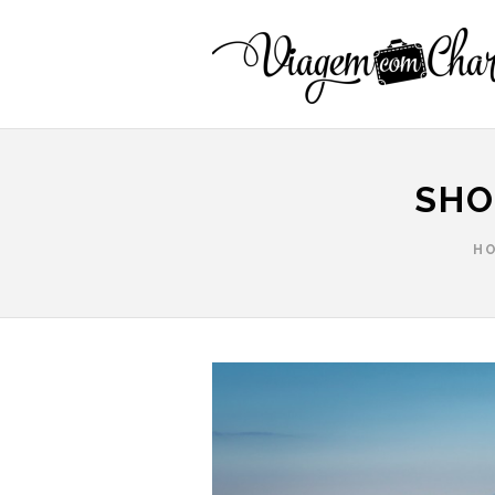
SHO
H