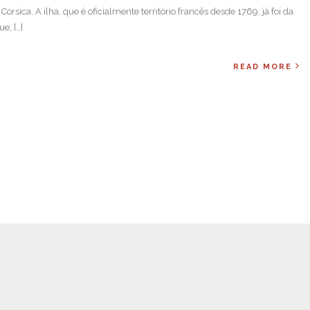
sica. A ilha, que é oficialmente território francês desde 1769, já foi da
ue, […]
READ MORE