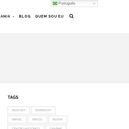
Português
ANIA
BLOG
QUEM SOU EU
TAGS
BEACHES
BORDEAUX
BRASIL
BRAZIL
BUDVA
CENTRO HISTÓRICO
CHARME