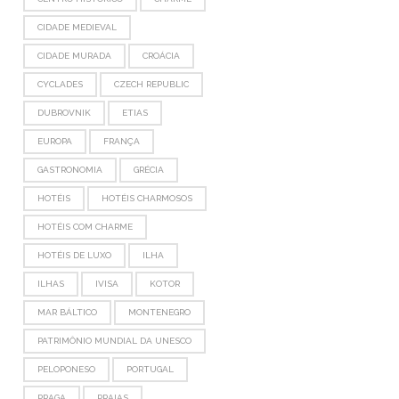
CIDADE MEDIEVAL
CIDADE MURADA
CROÁCIA
CYCLADES
CZECH REPUBLIC
DUBROVNIK
ETIAS
EUROPA
FRANÇA
GASTRONOMIA
GRÉCIA
HOTÉIS
HOTÉIS CHARMOSOS
HOTÉIS COM CHARME
HOTÉIS DE LUXO
ILHA
ILHAS
IVISA
KOTOR
MAR BÁLTICO
MONTENEGRO
PATRIMÔNIO MUNDIAL DA UNESCO
PELOPONESO
PORTUGAL
PRAGA
PRAIAS