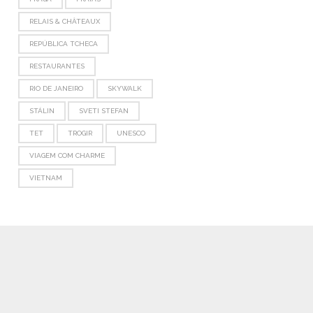
RELAIS & CHÂTEAUX
REPÚBLICA TCHECA
RESTAURANTES
RIO DE JANEIRO
SKYWALK
STÁLIN
SVETI STEFAN
TET
TROGIR
UNESCO
VIAGEM COM CHARME
VIETNAM