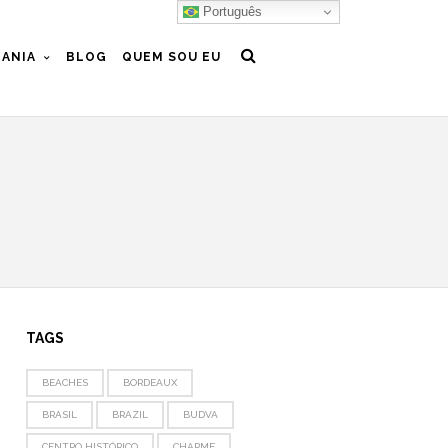
Português
ANIA
BLOG
QUEM SOU EU
TAGS
BEACHES
BORDEAUX
BRASIL
BRAZIL
BUDVA
CENTRO HISTÓRICO
CHARME