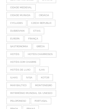
CIDADE MEDIEVAL
CIDADE MURADA
CROÁCIA
CYCLADES
CZECH REPUBLIC
DUBROVNIK
ETIAS
EUROPA
FRANÇA
GASTRONOMIA
GRÉCIA
HOTÉIS
HOTÉIS CHARMOSOS
HOTÉIS COM CHARME
HOTÉIS DE LUXO
ILHA
ILHAS
IVISA
KOTOR
MAR BÁLTICO
MONTENEGRO
PATRIMÔNIO MUNDIAL DA UNESCO
PELOPONESO
PORTUGAL
PRAGA
PRAIAS