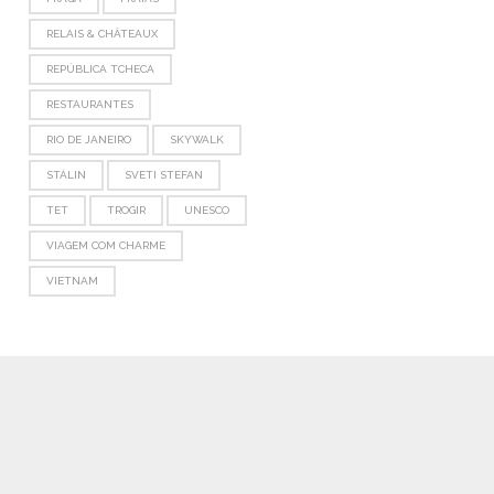
RELAIS & CHÂTEAUX
REPÚBLICA TCHECA
RESTAURANTES
RIO DE JANEIRO
SKYWALK
STÁLIN
SVETI STEFAN
TET
TROGIR
UNESCO
VIAGEM COM CHARME
VIETNAM