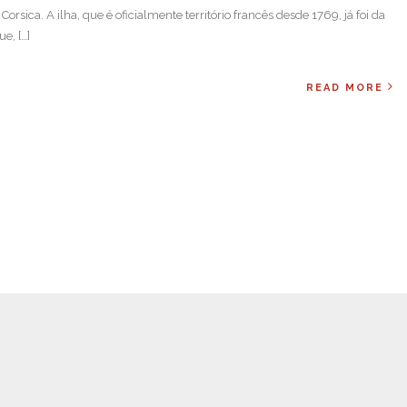
sica. A ilha, que é oficialmente território francês desde 1769, já foi da
ue, […]
READ MORE