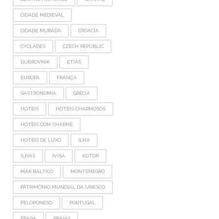
CIDADE MEDIEVAL
CIDADE MURADA
CROÁCIA
CYCLADES
CZECH REPUBLIC
DUBROVNIK
ETIAS
EUROPA
FRANÇA
GASTRONOMIA
GRÉCIA
HOTÉIS
HOTÉIS CHARMOSOS
HOTÉIS COM CHARME
HOTÉIS DE LUXO
ILHA
ILHAS
IVISA
KOTOR
MAR BÁLTICO
MONTENEGRO
PATRIMÔNIO MUNDIAL DA UNESCO
PELOPONESO
PORTUGAL
PRAGA
PRAIAS