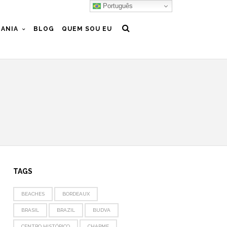
Português
ANIA
BLOG
QUEM SOU EU
TAGS
BEACHES
BORDEAUX
BRASIL
BRAZIL
BUDVA
CENTRO HISTÓRICO
CHARME