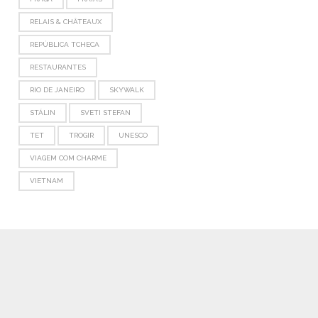
RELAIS & CHÂTEAUX
REPÚBLICA TCHECA
RESTAURANTES
RIO DE JANEIRO
SKYWALK
STÁLIN
SVETI STEFAN
TET
TROGIR
UNESCO
VIAGEM COM CHARME
VIETNAM