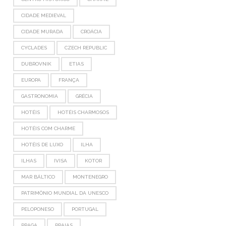
CIDADE MEDIEVAL
CIDADE MURADA
CROÁCIA
CYCLADES
CZECH REPUBLIC
DUBROVNIK
ETIAS
EUROPA
FRANÇA
GASTRONOMIA
GRÉCIA
HOTÉIS
HOTÉIS CHARMOSOS
HOTÉIS COM CHARME
HOTÉIS DE LUXO
ILHA
ILHAS
IVISA
KOTOR
MAR BÁLTICO
MONTENEGRO
PATRIMÔNIO MUNDIAL DA UNESCO
PELOPONESO
PORTUGAL
PRAGA
PRAIAS