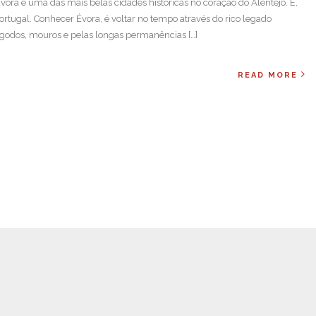
a é uma das mais belas cidades históricas no coração do Alentejo. É,
rtugal. Conhecer Évora, é voltar no tempo através do rico legado
sigodos, mouros e pelas longas permanências […]
READ MORE