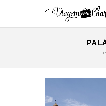
PAL
H