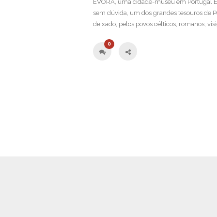
ÉVORA, uma cidade-museu em Portugal Évor
sem dúvida, um dos grandes tesouros de Po
deixado, pelos povos célticos, romanos, vi
0