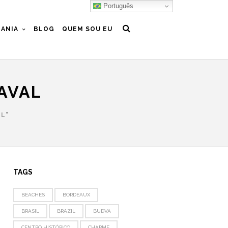
Português
ANIA
BLOG
QUEM SOU EU
AVAL
L"
TAGS
BEACHES
BORDEAUX
BRASIL
BRAZIL
BUDVA
CENTRO HISTÓRICO
CHARME