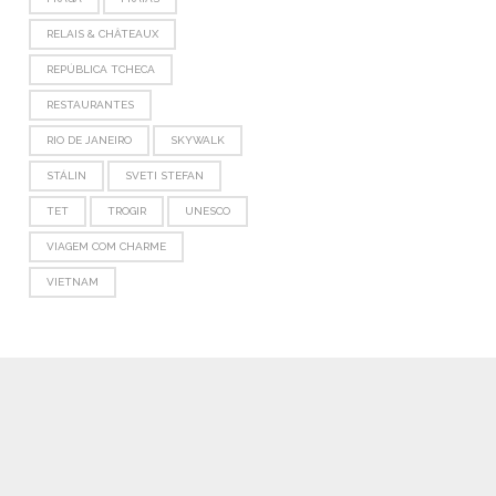
RELAIS & CHÂTEAUX
REPÚBLICA TCHECA
RESTAURANTES
RIO DE JANEIRO
SKYWALK
STÁLIN
SVETI STEFAN
TET
TROGIR
UNESCO
VIAGEM COM CHARME
VIETNAM