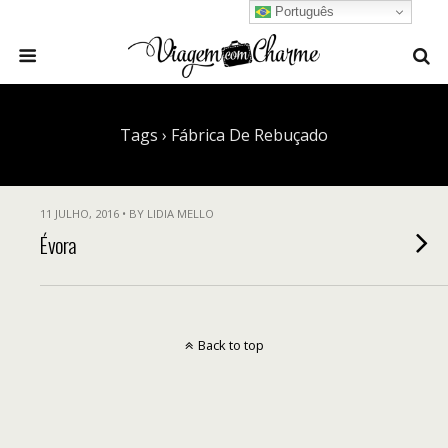
Português
Tags › Fábrica De Rebuçado
11 JULHO, 2016 • BY LIDIA MELLO
Évora
Back to top