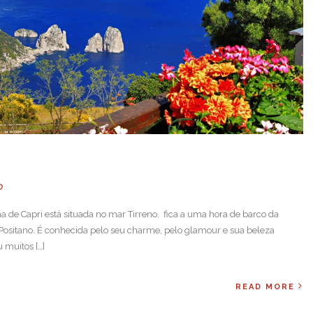
O
lha de Capri está situada no mar Tirreno, fica a uma hora de barco da
Positano. É conhecida pelo seu charme, pelo glamour e sua beleza
 muitos […]
READ MORE