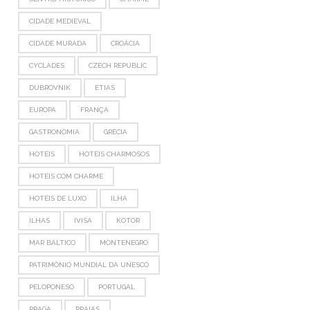
CIDADE MEDIEVAL
CIDADE MURADA
CROÁCIA
CYCLADES
CZECH REPUBLIC
DUBROVNIK
ETIAS
EUROPA
FRANÇA
GASTRONOMIA
GRÉCIA
HOTÉIS
HOTÉIS CHARMOSOS
HOTÉIS COM CHARME
HOTÉIS DE LUXO
ILHA
ILHAS
IVISA
KOTOR
MAR BÁLTICO
MONTENEGRO
PATRIMÔNIO MUNDIAL DA UNESCO
PELOPONESO
PORTUGAL
PRAGA
PRAIAS