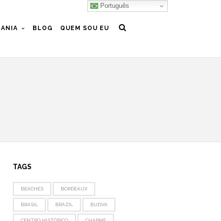
Português
ANIA
BLOG
QUEM SOU EU
TAGS
BEACHES
BORDEAUX
BRASIL
BRAZIL
BUDVA
CENTRO HISTÓRICO
CHARME