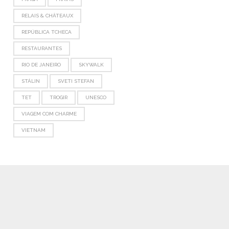
RELAIS & CHÂTEAUX
REPÚBLICA TCHECA
RESTAURANTES
RIO DE JANEIRO
SKYWALK
STÁLIN
SVETI STEFAN
TET
TROGIR
UNESCO
VIAGEM COM CHARME
VIETNAM