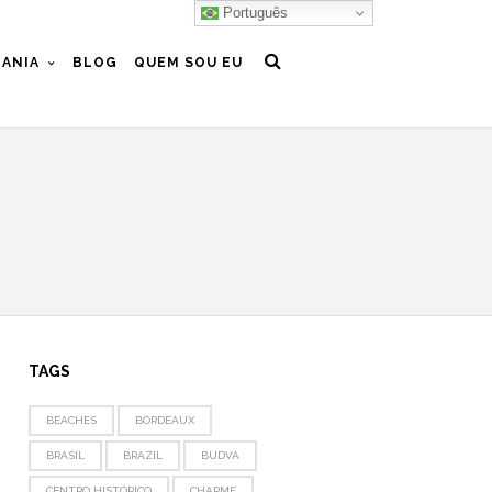
Português
ANIA
BLOG
QUEM SOU EU
TAGS
BEACHES
BORDEAUX
BRASIL
BRAZIL
BUDVA
CENTRO HISTÓRICO
CHARME