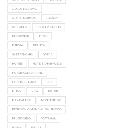
CIDADE MEDIEVAL
CIDADE MURADA
CROÁCIA
CYCLADES
CZECH REPUBLIC
DUBROVNIK
ETIAS
EUROPA
FRANÇA
GASTRONOMIA
GRÉCIA
HOTÉIS
HOTÉIS CHARMOSOS
HOTÉIS COM CHARME
HOTÉIS DE LUXO
ILHA
ILHAS
IVISA
KOTOR
MAR BÁLTICO
MONTENEGRO
PATRIMÔNIO MUNDIAL DA UNESCO
PELOPONESO
PORTUGAL
PRAGA
PRAIAS