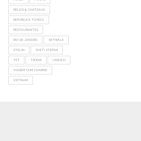
RELAIS & CHÂTEAUX
REPÚBLICA TCHECA
RESTAURANTES
RIO DE JANEIRO
SKYWALK
STÁLIN
SVETI STEFAN
TET
TROGIR
UNESCO
VIAGEM COM CHARME
VIETNAM