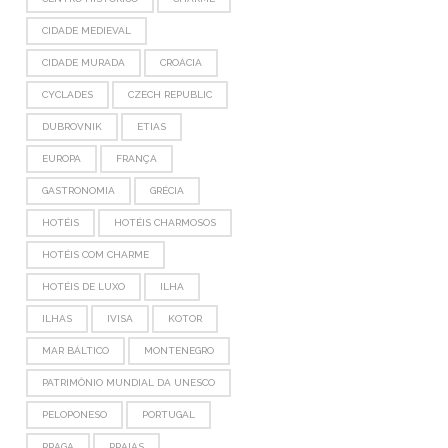
CIDADE MEDIEVAL
CIDADE MURADA
CROÁCIA
CYCLADES
CZECH REPUBLIC
DUBROVNIK
ETIAS
EUROPA
FRANÇA
GASTRONOMIA
GRÉCIA
HOTÉIS
HOTÉIS CHARMOSOS
HOTÉIS COM CHARME
HOTÉIS DE LUXO
ILHA
ILHAS
IVISA
KOTOR
MAR BÁLTICO
MONTENEGRO
PATRIMÔNIO MUNDIAL DA UNESCO
PELOPONESO
PORTUGAL
PRAGA
PRAIAS