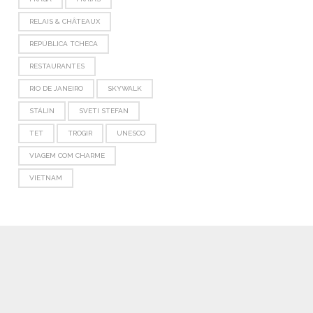
RELAIS & CHÂTEAUX
REPÚBLICA TCHECA
RESTAURANTES
RIO DE JANEIRO
SKYWALK
STÁLIN
SVETI STEFAN
TET
TROGIR
UNESCO
VIAGEM COM CHARME
VIETNAM