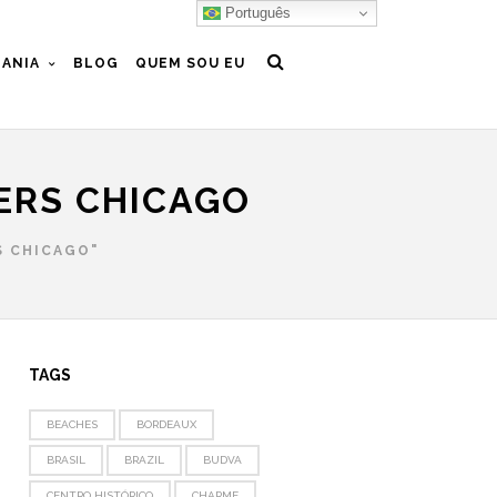
Português
ANIA
BLOG
QUEM SOU EU
ERS CHICAGO
S CHICAGO"
TAGS
BEACHES
BORDEAUX
BRASIL
BRAZIL
BUDVA
CENTRO HISTÓRICO
CHARME