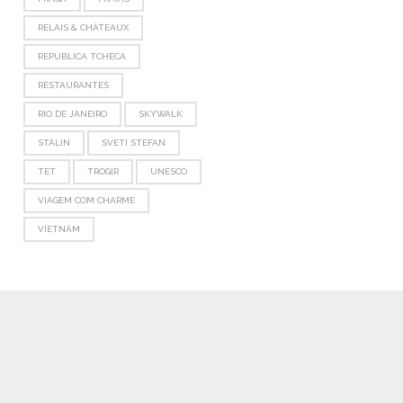
RELAIS & CHÂTEAUX
REPÚBLICA TCHECA
RESTAURANTES
RIO DE JANEIRO
SKYWALK
STÁLIN
SVETI STEFAN
TET
TROGIR
UNESCO
VIAGEM COM CHARME
VIETNAM