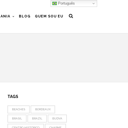
Português
ANIA
BLOG
QUEM SOU EU
TAGS
BEACHES
BORDEAUX
BRASIL
BRAZIL
BUDVA
CENTRO HISTÓRICO
CHARME