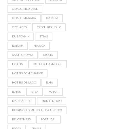
CIDADE MEDIEVAL
CIDADE MURADA
CROÁCIA
CYCLADES
CZECH REPUBLIC
DUBROVNIK
ETIAS
EUROPA
FRANÇA
GASTRONOMIA
GRÉCIA
HOTÉIS
HOTÉIS CHARMOSOS
HOTÉIS COM CHARME
HOTÉIS DE LUXO
ILHA
ILHAS
IVISA
KOTOR
MAR BÁLTICO
MONTENEGRO
PATRIMÔNIO MUNDIAL DA UNESCO
PELOPONESO
PORTUGAL
PRAGA
PRAIAS