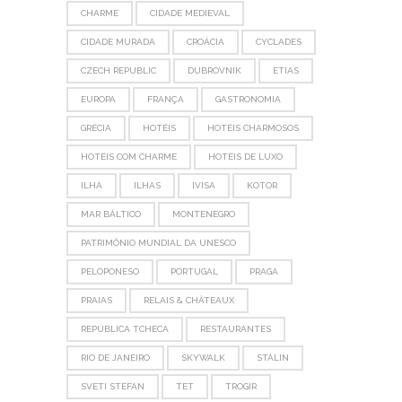
CHARME
CIDADE MEDIEVAL
CIDADE MURADA
CROÁCIA
CYCLADES
CZECH REPUBLIC
DUBROVNIK
ETIAS
EUROPA
FRANÇA
GASTRONOMIA
GRÉCIA
HOTÉIS
HOTÉIS CHARMOSOS
HOTÉIS COM CHARME
HOTÉIS DE LUXO
ILHA
ILHAS
IVISA
KOTOR
MAR BÁLTICO
MONTENEGRO
PATRIMÔNIO MUNDIAL DA UNESCO
PELOPONESO
PORTUGAL
PRAGA
PRAIAS
RELAIS & CHÂTEAUX
REPÚBLICA TCHECA
RESTAURANTES
RIO DE JANEIRO
SKYWALK
STÁLIN
SVETI STEFAN
TET
TROGIR