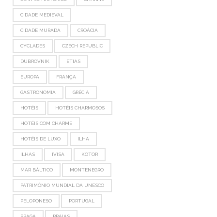
CIDADE MEDIEVAL
CIDADE MURADA
CROÁCIA
CYCLADES
CZECH REPUBLIC
DUBROVNIK
ETIAS
EUROPA
FRANÇA
GASTRONOMIA
GRÉCIA
HOTÉIS
HOTÉIS CHARMOSOS
HOTÉIS COM CHARME
HOTÉIS DE LUXO
ILHA
ILHAS
IVISA
KOTOR
MAR BÁLTICO
MONTENEGRO
PATRIMÔNIO MUNDIAL DA UNESCO
PELOPONESO
PORTUGAL
PRAGA
PRAIAS