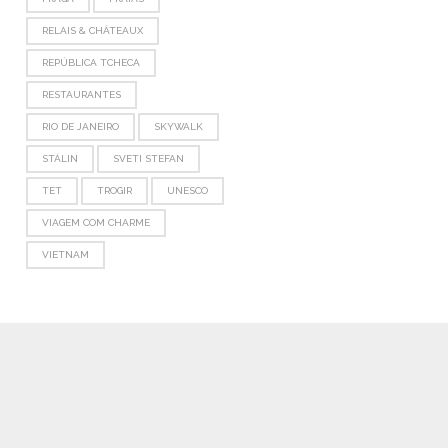
RELAIS & CHÂTEAUX
REPÚBLICA TCHECA
RESTAURANTES
RIO DE JANEIRO
SKYWALK
STÁLIN
SVETI STEFAN
TET
TROGIR
UNESCO
VIAGEM COM CHARME
VIETNAM