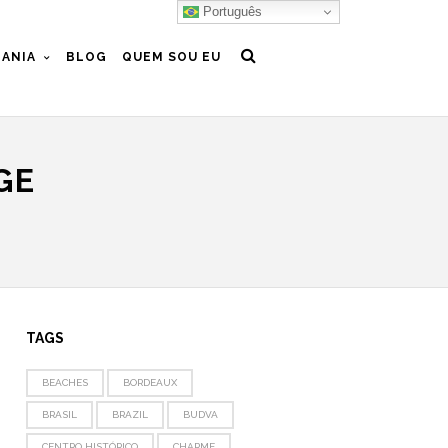
Português
ANIA
BLOG
QUEM SOU EU
GE
"
TAGS
BEACHES
BORDEAUX
BRASIL
BRAZIL
BUDVA
CENTRO HISTÓRICO
CHARME