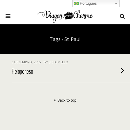
Português
Tags › St. Paul
6 DEZEMBRO, 2015 • BY LIDIA MELLO
Peloponeso
Back to top