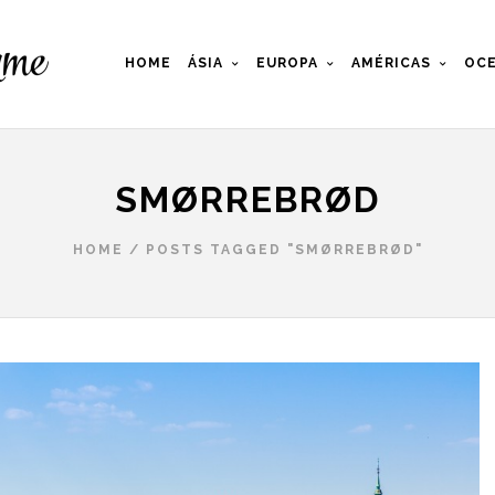
HOME
ÁSIA
EUROPA
AMÉRICAS
OCE
SMØRREBRØD
HOME
/
POSTS TAGGED "SMØRREBRØD"