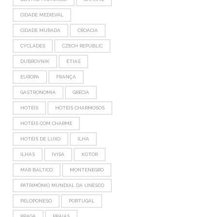
CIDADE MEDIEVAL
CIDADE MURADA
CROÁCIA
CYCLADES
CZECH REPUBLIC
DUBROVNIK
ETIAS
EUROPA
FRANÇA
GASTRONOMIA
GRÉCIA
HOTÉIS
HOTÉIS CHARMOSOS
HOTÉIS COM CHARME
HOTÉIS DE LUXO
ILHA
ILHAS
IVISA
KOTOR
MAR BÁLTICO
MONTENEGRO
PATRIMÔNIO MUNDIAL DA UNESCO
PELOPONESO
PORTUGAL
PRAGA
PRAIAS