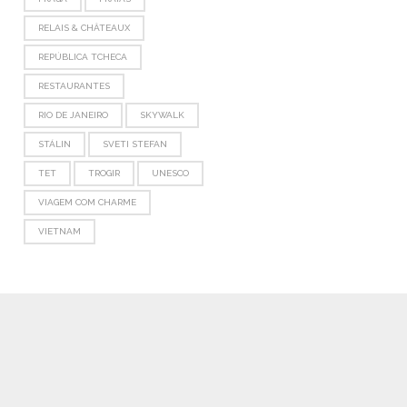
RELAIS & CHÂTEAUX
REPÚBLICA TCHECA
RESTAURANTES
RIO DE JANEIRO
SKYWALK
STÁLIN
SVETI STEFAN
TET
TROGIR
UNESCO
VIAGEM COM CHARME
VIETNAM