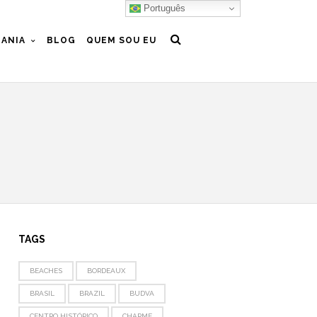
Português
ANIA
BLOG
QUEM SOU EU
TAGS
BEACHES
BORDEAUX
BRASIL
BRAZIL
BUDVA
CENTRO HISTÓRICO
CHARME