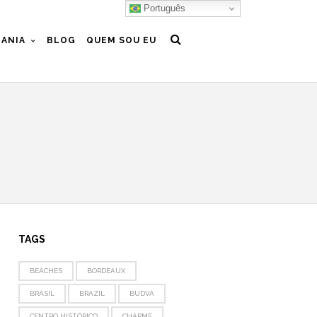
Português
ANIA
BLOG
QUEM SOU EU
TAGS
BEACHES
BORDEAUX
BRASIL
BRAZIL
BUDVA
CENTRO HISTÓRICO
CHARME