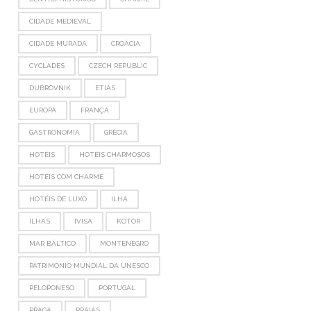
CIDADE MEDIEVAL
CIDADE MURADA
CROÁCIA
CYCLADES
CZECH REPUBLIC
DUBROVNIK
ETIAS
EUROPA
FRANÇA
GASTRONOMIA
GRÉCIA
HOTÉIS
HOTÉIS CHARMOSOS
HOTÉIS COM CHARME
HOTÉIS DE LUXO
ILHA
ILHAS
IVISA
KOTOR
MAR BÁLTICO
MONTENEGRO
PATRIMÔNIO MUNDIAL DA UNESCO
PELOPONESO
PORTUGAL
PRAGA
PRAIAS