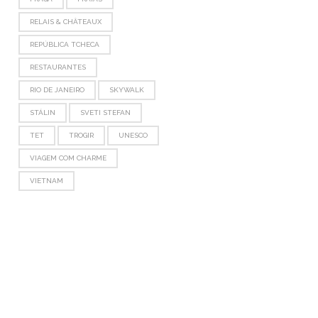
RELAIS & CHÂTEAUX
REPÚBLICA TCHECA
RESTAURANTES
RIO DE JANEIRO
SKYWALK
STÁLIN
SVETI STEFAN
TET
TROGIR
UNESCO
VIAGEM COM CHARME
VIETNAM