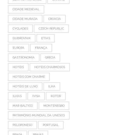
CIDADE MEDIEVAL
CIDADE MURADA
CROÁCIA
CYCLADES
CZECH REPUBLIC
DUBROVNIK
ETIAS
EUROPA
FRANÇA
GASTRONOMIA
GRÉCIA
HOTÉIS
HOTÉIS CHARMOSOS
HOTÉIS COM CHARME
HOTÉIS DE LUXO
ILHA
ILHAS
IVISA
KOTOR
MAR BÁLTICO
MONTENEGRO
PATRIMÔNIO MUNDIAL DA UNESCO
PELOPONESO
PORTUGAL
PRAGA
PRAIAS