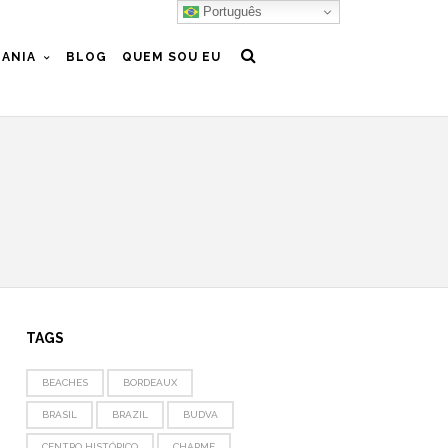
Português
ANIA
BLOG
QUEM SOU EU
TAGS
BEACHES
BORDEAUX
BRASIL
BRAZIL
BUDVA
CENTRO HISTÓRICO
CHARME