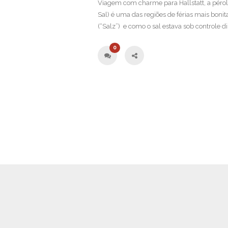
Viagem com charme para Hallstatt, a péro
Sal) é uma das regiões de férias mais bonit
(“Salz”) e como o sal estava sob controle dir
0