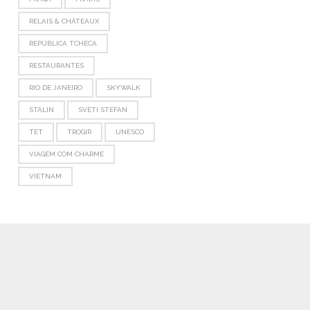
RELAIS & CHÂTEAUX
REPÚBLICA TCHECA
RESTAURANTES
RIO DE JANEIRO
SKYWALK
STÁLIN
SVETI STEFAN
TET
TROGIR
UNESCO
VIAGEM COM CHARME
VIETNAM