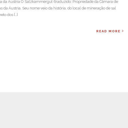
la da Áustria O Salzkammergut (traduzido: Propriedade da Câmara de
as da Áustria. Seu nome veio da história, do local de mineração de sal
eto dos […]
READ MORE