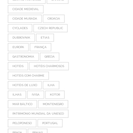
CIDADE MEDIEVAL
CIDADE MURADA
CROÁCIA
CYCLADES
CZECH REPUBLIC
DUBROVNIK
ETIAS
EUROPA
FRANÇA
GASTRONOMIA
GRÉCIA
HOTÉIS
HOTÉIS CHARMOSOS
HOTÉIS COM CHARME
HOTÉIS DE LUXO
ILHA
ILHAS
IVISA
KOTOR
MAR BÁLTICO
MONTENEGRO
PATRIMÔNIO MUNDIAL DA UNESCO
PELOPONESO
PORTUGAL
PRAGA
PRAIAS