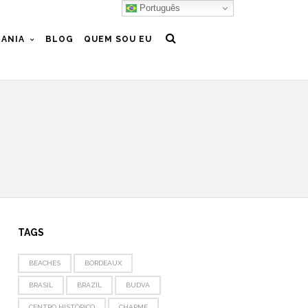
Português
ANIA
BLOG
QUEM SOU EU
TAGS
BEACHES
BORDEAUX
BRASIL
BRAZIL
BUDVA
CENTRO HISTÓRICO
CHARME