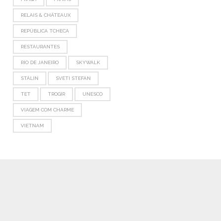
RELAIS & CHÂTEAUX
REPÚBLICA TCHECA
RESTAURANTES
RIO DE JANEIRO
SKYWALK
STÁLIN
SVETI STEFAN
TET
TROGIR
UNESCO
VIAGEM COM CHARME
VIETNAM