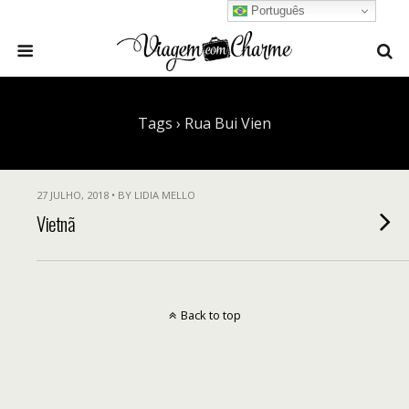
Português
Tags › Rua Bui Vien
27 JULHO, 2018 • BY LIDIA MELLO
Vietnã
Back to top