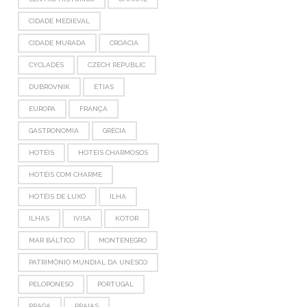
CIDADE MEDIEVAL
CIDADE MURADA
CROÁCIA
CYCLADES
CZECH REPUBLIC
DUBROVNIK
ETIAS
EUROPA
FRANÇA
GASTRONOMIA
GRÉCIA
HOTÉIS
HOTÉIS CHARMOSOS
HOTÉIS COM CHARME
HOTÉIS DE LUXO
ILHA
ILHAS
IVISA
KOTOR
MAR BÁLTICO
MONTENEGRO
PATRIMÔNIO MUNDIAL DA UNESCO
PELOPONESO
PORTUGAL
PRAGA
PRAIAS