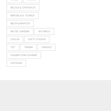
RELAIS & CHÂTEAUX
REPÚBLICA TCHECA
RESTAURANTES
RIO DE JANEIRO
SKYWALK
STÁLIN
SVETI STEFAN
TET
TROGIR
UNESCO
VIAGEM COM CHARME
VIETNAM