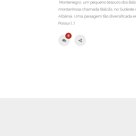
Montenegro, um pequeno tesouro dos Bálc
montanhosa chamada Bálcãs, no Sudeste da
Albânia. Uma paisagem tão diversificada em 
Possui […]
0