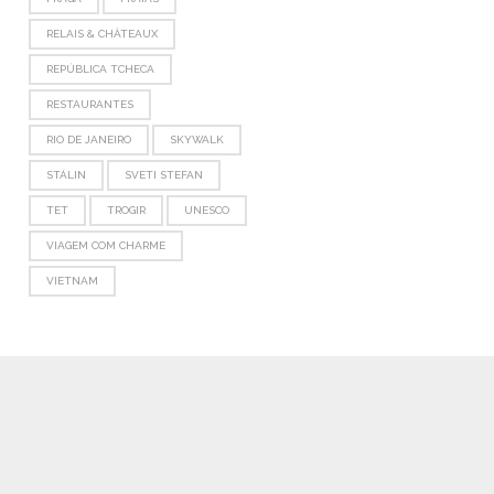
RELAIS & CHÂTEAUX
REPÚBLICA TCHECA
RESTAURANTES
RIO DE JANEIRO
SKYWALK
STÁLIN
SVETI STEFAN
TET
TROGIR
UNESCO
VIAGEM COM CHARME
VIETNAM