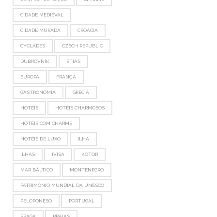
CIDADE MEDIEVAL
CIDADE MURADA
CROÁCIA
CYCLADES
CZECH REPUBLIC
DUBROVNIK
ETIAS
EUROPA
FRANÇA
GASTRONOMIA
GRÉCIA
HOTÉIS
HOTÉIS CHARMOSOS
HOTÉIS COM CHARME
HOTÉIS DE LUXO
ILHA
ILHAS
IVISA
KOTOR
MAR BÁLTICO
MONTENEGRO
PATRIMÔNIO MUNDIAL DA UNESCO
PELOPONESO
PORTUGAL
PRAGA
PRAIAS