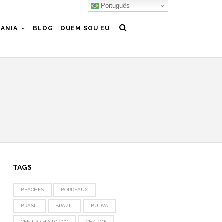
Português
ANIA
BLOG
QUEM SOU EU
TAGS
BEACHES
BORDEAUX
BRASIL
BRAZIL
BUDVA
CENTRO HISTÓRICO
CHARME