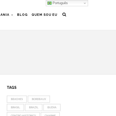
Português
ANIA
BLOG
QUEM SOU EU
TAGS
BEACHES
BORDEAUX
BRASIL
BRAZIL
BUDVA
CENTRO HISTÓRICO
CHARME