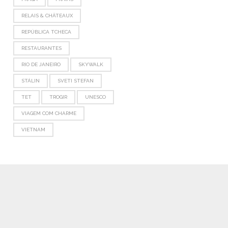
RELAIS & CHÂTEAUX
REPÚBLICA TCHECA
RESTAURANTES
RIO DE JANEIRO
SKYWALK
STÁLIN
SVETI STEFAN
TET
TROGIR
UNESCO
VIAGEM COM CHARME
VIETNAM