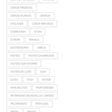
CIDADE MEDIEVAL
CIDADE MURADA
CROÁCIA
CYCLADES
CZECH REPUBLIC
DUBROVNIK
ETIAS
EUROPA
FRANÇA
GASTRONOMIA
GRÉCIA
HOTÉIS
HOTÉIS CHARMOSOS
HOTÉIS COM CHARME
HOTÉIS DE LUXO
ILHA
ILHAS
IVISA
KOTOR
MAR BÁLTICO
MONTENEGRO
PATRIMÔNIO MUNDIAL DA UNESCO
PELOPONESO
PORTUGAL
PRAGA
PRAIAS