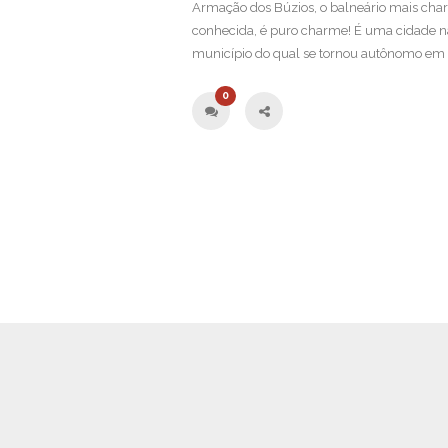
Armação dos Búzios, o balneário mais cha
conhecida, é puro charme! É uma cidade na 
município do qual se tornou autônomo em 1
0