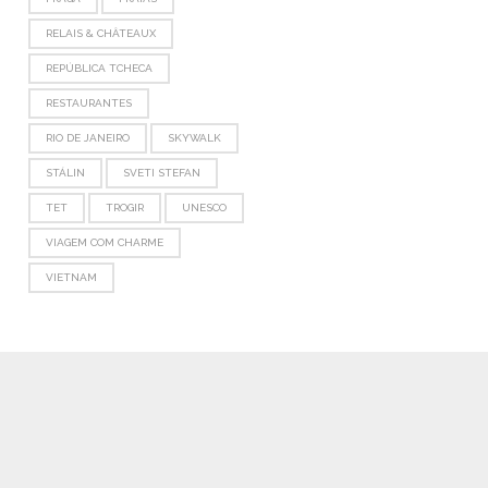
RELAIS & CHÂTEAUX
REPÚBLICA TCHECA
RESTAURANTES
RIO DE JANEIRO
SKYWALK
STÁLIN
SVETI STEFAN
TET
TROGIR
UNESCO
VIAGEM COM CHARME
VIETNAM