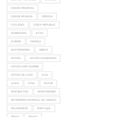
CIDADE MEDIEVAL
CIDADE MURADA
CROÁCIA
CYCLADES
CZECH REPUBLIC
DUBROVNIK
ETIAS
EUROPA
FRANÇA
GASTRONOMIA
GRÉCIA
HOTÉIS
HOTÉIS CHARMOSOS
HOTÉIS COM CHARME
HOTÉIS DE LUXO
ILHA
ILHAS
IVISA
KOTOR
MAR BÁLTICO
MONTENEGRO
PATRIMÔNIO MUNDIAL DA UNESCO
PELOPONESO
PORTUGAL
PRAGA
PRAIAS