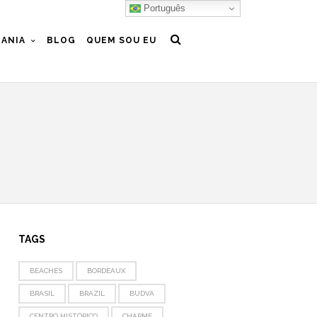
Português
ANIA
BLOG
QUEM SOU EU
TAGS
BEACHES
BORDEAUX
BRASIL
BRAZIL
BUDVA
CENTRO HISTÓRICO
CHARME