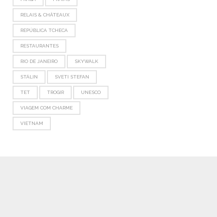
RELAIS & CHÂTEAUX
REPÚBLICA TCHECA
RESTAURANTES
RIO DE JANEIRO
SKYWALK
STÁLIN
SVETI STEFAN
TET
TROGIR
UNESCO
VIAGEM COM CHARME
VIETNAM