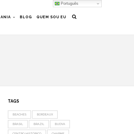
Português
ANIA
BLOG
QUEM SOU EU
TAGS
BEACHES
BORDEAUX
BRASIL
BRAZIL
BUDVA
CENTRO HISTÓRICO
CHARME