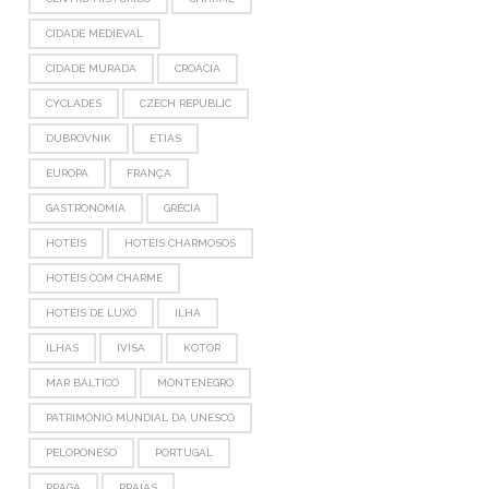
CIDADE MEDIEVAL
CIDADE MURADA
CROÁCIA
CYCLADES
CZECH REPUBLIC
DUBROVNIK
ETIAS
EUROPA
FRANÇA
GASTRONOMIA
GRÉCIA
HOTÉIS
HOTÉIS CHARMOSOS
HOTÉIS COM CHARME
HOTÉIS DE LUXO
ILHA
ILHAS
IVISA
KOTOR
MAR BÁLTICO
MONTENEGRO
PATRIMÔNIO MUNDIAL DA UNESCO
PELOPONESO
PORTUGAL
PRAGA
PRAIAS