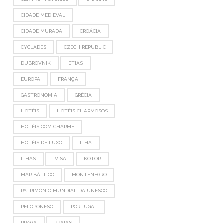
CIDADE MEDIEVAL
CIDADE MURADA
CROÁCIA
CYCLADES
CZECH REPUBLIC
DUBROVNIK
ETIAS
EUROPA
FRANÇA
GASTRONOMIA
GRÉCIA
HOTÉIS
HOTÉIS CHARMOSOS
HOTÉIS COM CHARME
HOTÉIS DE LUXO
ILHA
ILHAS
IVISA
KOTOR
MAR BÁLTICO
MONTENEGRO
PATRIMÔNIO MUNDIAL DA UNESCO
PELOPONESO
PORTUGAL
PRAGA
PRAIAS