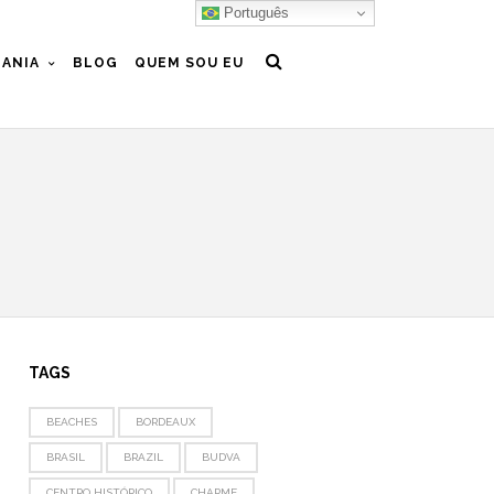
Português
ANIA
BLOG
QUEM SOU EU
TAGS
BEACHES
BORDEAUX
BRASIL
BRAZIL
BUDVA
CENTRO HISTÓRICO
CHARME