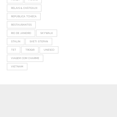
RELAIS & CHÂTEAUX
REPÚBLICA TCHECA
RESTAURANTES
RIO DE JANEIRO
SKYWALK
STÁLIN
SVETI STEFAN
TET
TROGIR
UNESCO
VIAGEM COM CHARME
VIETNAM