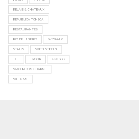
RELAIS & CHÂTEAUX
REPÚBLICA TCHECA
RESTAURANTES
RIO DE JANEIRO
SKYWALK
STÁLIN
SVETI STEFAN
TET
TROGIR
UNESCO
VIAGEM COM CHARME
VIETNAM