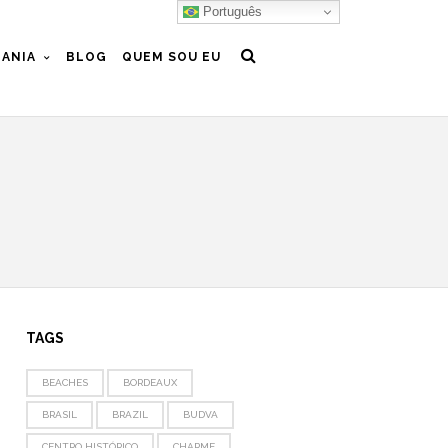
Português
ANIA
BLOG
QUEM SOU EU
TAGS
BEACHES
BORDEAUX
BRASIL
BRAZIL
BUDVA
CENTRO HISTÓRICO
CHARME