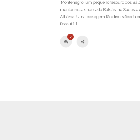
Montenegro, um pequeno tesouro dos Bálc
montanhosa chamada Bálcãs, no Sudeste da
Albânia. Uma paisagem tão diversificada em 
Possui […]
0