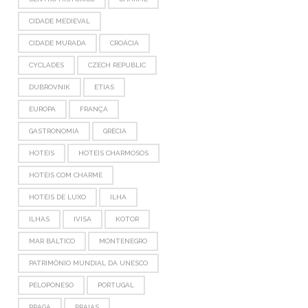
CIDADE MEDIEVAL
CIDADE MURADA
CROÁCIA
CYCLADES
CZECH REPUBLIC
DUBROVNIK
ETIAS
EUROPA
FRANÇA
GASTRONOMIA
GRÉCIA
HOTÉIS
HOTÉIS CHARMOSOS
HOTÉIS COM CHARME
HOTÉIS DE LUXO
ILHA
ILHAS
IVISA
KOTOR
MAR BÁLTICO
MONTENEGRO
PATRIMÔNIO MUNDIAL DA UNESCO
PELOPONESO
PORTUGAL
PRAGA
PRAIAS