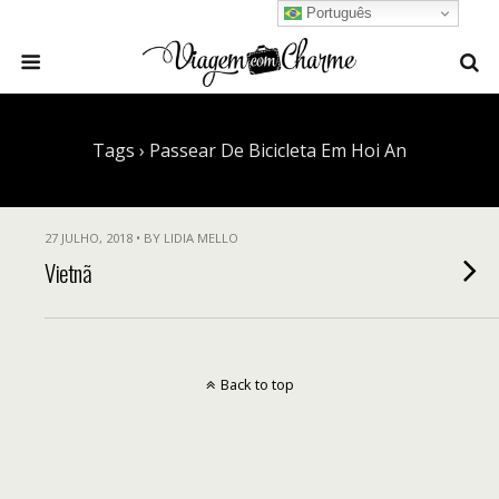
Português
Tags › Passear De Bicicleta Em Hoi An
27 JULHO, 2018 • BY LIDIA MELLO
Vietnã
Back to top