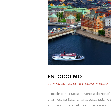
ESTOCOLMO
22 MARÇO, 2016 BY
LIDIA MELLO
Estocolmo, na Suécia, a “Veneza do Norte“ 
charmosa da Escandinávia. Localizada no 
arquipélago composto por 14 pequenas ilhas