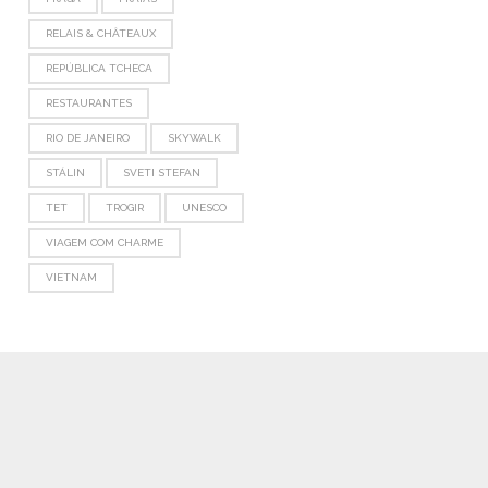
RELAIS & CHÂTEAUX
REPÚBLICA TCHECA
RESTAURANTES
RIO DE JANEIRO
SKYWALK
STÁLIN
SVETI STEFAN
TET
TROGIR
UNESCO
VIAGEM COM CHARME
VIETNAM