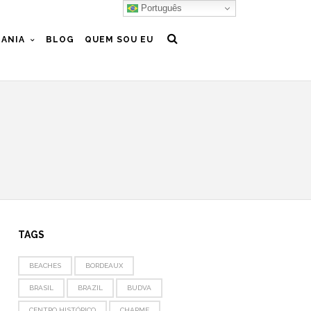
Português
ANIA
BLOG
QUEM SOU EU
TAGS
BEACHES
BORDEAUX
BRASIL
BRAZIL
BUDVA
CENTRO HISTÓRICO
CHARME