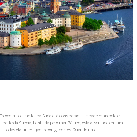
Estocolmo, a capital da Suécia, é considerada a cidade mais bela e
sudeste da Suécia, banhada pelo mar Báltico, está assentada em um
, todas elas interligadas por 53 pontes. Quando uma […]