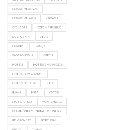
CIDADE MEDIEVAL
CIDADE MURADA
CROÁCIA
CYCLADES
CZECH REPUBLIC
DUBROVNIK
ETIAS
EUROPA
FRANÇA
GASTRONOMIA
GRÉCIA
HOTÉIS
HOTÉIS CHARMOSOS
HOTÉIS COM CHARME
HOTÉIS DE LUXO
ILHA
ILHAS
IVISA
KOTOR
MAR BÁLTICO
MONTENEGRO
PATRIMÔNIO MUNDIAL DA UNESCO
PELOPONESO
PORTUGAL
PRAGA
PRAIAS