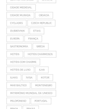
CIDADE MEDIEVAL
CIDADE MURADA
CROÁCIA
CYCLADES
CZECH REPUBLIC
DUBROVNIK
ETIAS
EUROPA
FRANÇA
GASTRONOMIA
GRÉCIA
HOTÉIS
HOTÉIS CHARMOSOS
HOTÉIS COM CHARME
HOTÉIS DE LUXO
ILHA
ILHAS
IVISA
KOTOR
MAR BÁLTICO
MONTENEGRO
PATRIMÔNIO MUNDIAL DA UNESCO
PELOPONESO
PORTUGAL
PRAGA
PRAIAS