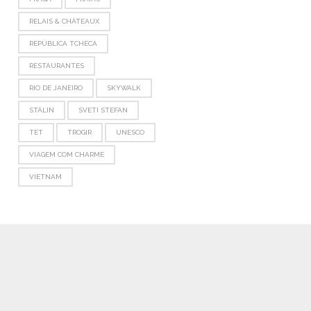
RELAIS & CHÂTEAUX
REPÚBLICA TCHECA
RESTAURANTES
RIO DE JANEIRO
SKYWALK
STÁLIN
SVETI STEFAN
TET
TROGIR
UNESCO
VIAGEM COM CHARME
VIETNAM