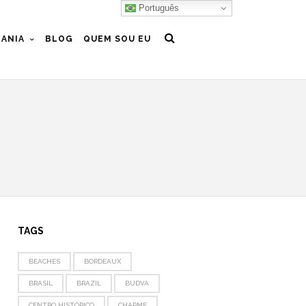
Português
ANIA
BLOG
QUEM SOU EU
TAGS
BEACHES
BORDEAUX
BRASIL
BRAZIL
BUDVA
CENTRO HISTÓRICO
CHARME