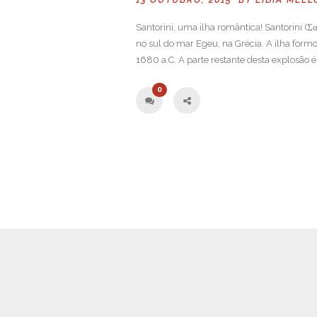
Santorini, uma ilha romântica! Santorini (Σ
no sul do mar Egeu, na Grécia. A ilha form
1680 a.C. A parte restante desta explosão é c
0