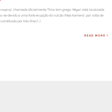
αντορίνη), chamada oficialmente Thira (em grego: Θήρα), está localizada
ou-se devido a uma forte erupção do vulcão (Nea Kameni), por volta de
onstituída por três ilhas […]
READ MORE