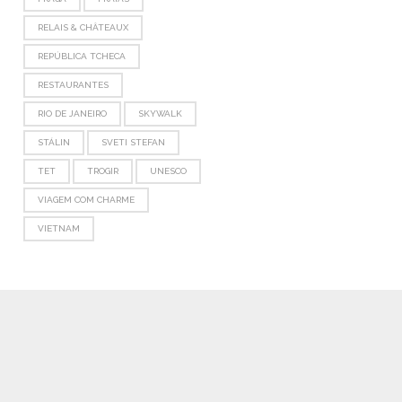
RELAIS & CHÂTEAUX
REPÚBLICA TCHECA
RESTAURANTES
RIO DE JANEIRO
SKYWALK
STÁLIN
SVETI STEFAN
TET
TROGIR
UNESCO
VIAGEM COM CHARME
VIETNAM