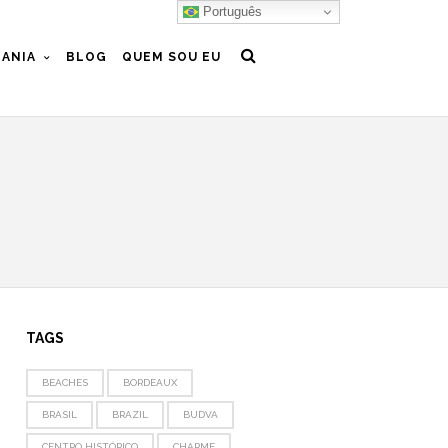
Português
ANIA
BLOG
QUEM SOU EU
TAGS
BEACHES
BORDEAUX
BRASIL
BRAZIL
BUDVA
CENTRO HISTÓRICO
CHARME