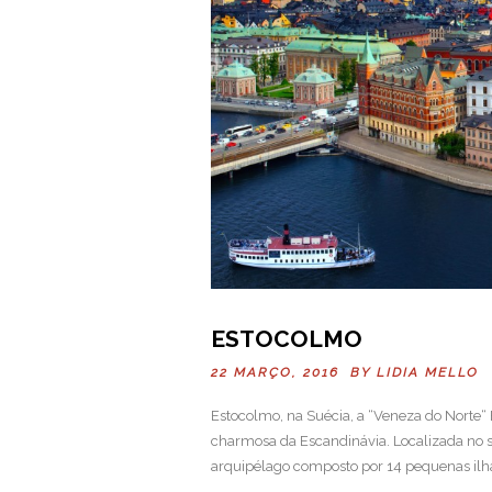
ESTOCOLMO
22 MARÇO, 2016 BY
LIDIA MELLO
Estocolmo, na Suécia, a “Veneza do Norte“ 
charmosa da Escandinávia. Localizada no 
arquipélago composto por 14 pequenas ilhas