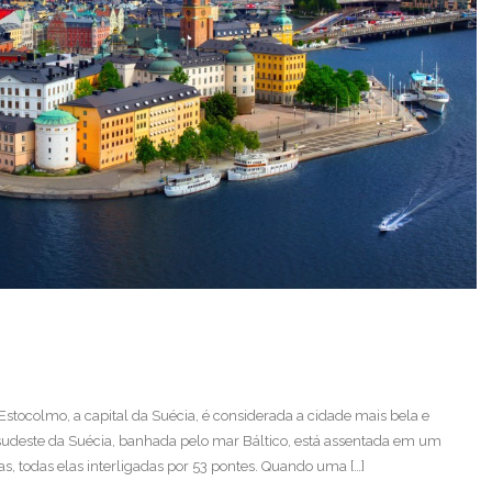
Estocolmo, a capital da Suécia, é considerada a cidade mais bela e
sudeste da Suécia, banhada pelo mar Báltico, está assentada em um
, todas elas interligadas por 53 pontes. Quando uma […]