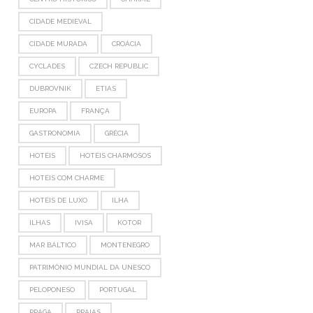
CIDADE MEDIEVAL
CIDADE MURADA
CROÁCIA
CYCLADES
CZECH REPUBLIC
DUBROVNIK
ETIAS
EUROPA
FRANÇA
GASTRONOMIA
GRÉCIA
HOTÉIS
HOTÉIS CHARMOSOS
HOTÉIS COM CHARME
HOTÉIS DE LUXO
ILHA
ILHAS
IVISA
KOTOR
MAR BÁLTICO
MONTENEGRO
PATRIMÔNIO MUNDIAL DA UNESCO
PELOPONESO
PORTUGAL
PRAGA
PRAIAS