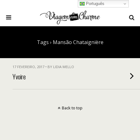
Português
Tags › Mansão Chataignière
17 FEVEREIRO, 2017 • BY LIDIA MELLO
Yvoire
Back to top