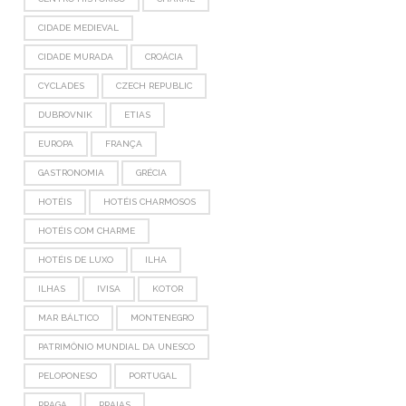
CIDADE MEDIEVAL
CIDADE MURADA
CROÁCIA
CYCLADES
CZECH REPUBLIC
DUBROVNIK
ETIAS
EUROPA
FRANÇA
GASTRONOMIA
GRÉCIA
HOTÉIS
HOTÉIS CHARMOSOS
HOTÉIS COM CHARME
HOTÉIS DE LUXO
ILHA
ILHAS
IVISA
KOTOR
MAR BÁLTICO
MONTENEGRO
PATRIMÔNIO MUNDIAL DA UNESCO
PELOPONESO
PORTUGAL
PRAGA
PRAIAS