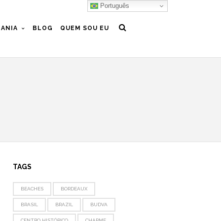
Português
ANIA
BLOG
QUEM SOU EU
TAGS
BEACHES
BORDEAUX
BRASIL
BRAZIL
BUDVA
CENTRO HISTÓRICO
CHARME