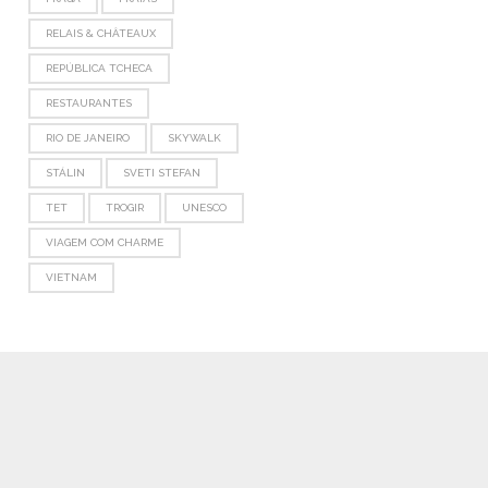
RELAIS & CHÂTEAUX
REPÚBLICA TCHECA
RESTAURANTES
RIO DE JANEIRO
SKYWALK
STÁLIN
SVETI STEFAN
TET
TROGIR
UNESCO
VIAGEM COM CHARME
VIETNAM