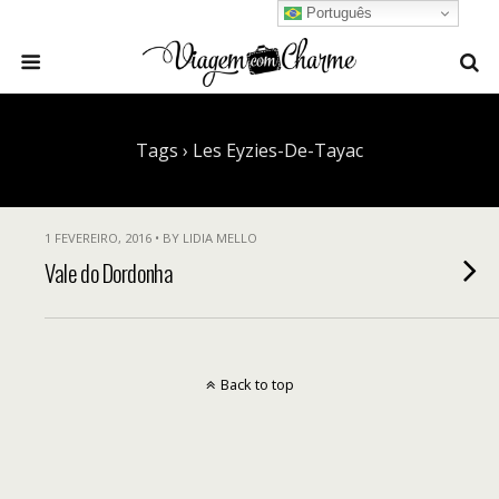
Português
Tags › Les Eyzies-De-Tayac
1 FEVEREIRO, 2016 • BY LIDIA MELLO
Vale do Dordonha
Back to top