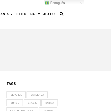
Português
ANIA
BLOG
QUEM SOU EU
TAGS
BEACHES
BORDEAUX
BRASIL
BRAZIL
BUDVA
CENTRO HISTÓRICO
CHARME