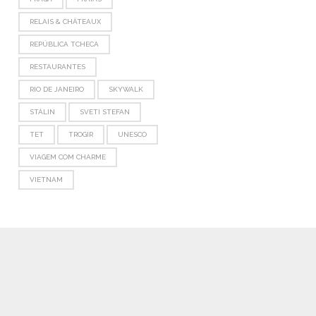
RELAIS & CHÂTEAUX
REPÚBLICA TCHECA
RESTAURANTES
RIO DE JANEIRO
SKYWALK
STÁLIN
SVETI STEFAN
TET
TROGIR
UNESCO
VIAGEM COM CHARME
VIETNAM