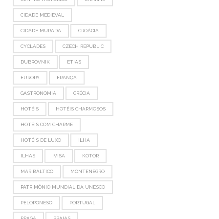
CIDADE MEDIEVAL
CIDADE MURADA
CROÁCIA
CYCLADES
CZECH REPUBLIC
DUBROVNIK
ETIAS
EUROPA
FRANÇA
GASTRONOMIA
GRÉCIA
HOTÉIS
HOTÉIS CHARMOSOS
HOTÉIS COM CHARME
HOTÉIS DE LUXO
ILHA
ILHAS
IVISA
KOTOR
MAR BÁLTICO
MONTENEGRO
PATRIMÔNIO MUNDIAL DA UNESCO
PELOPONESO
PORTUGAL
PRAGA
PRAIAS