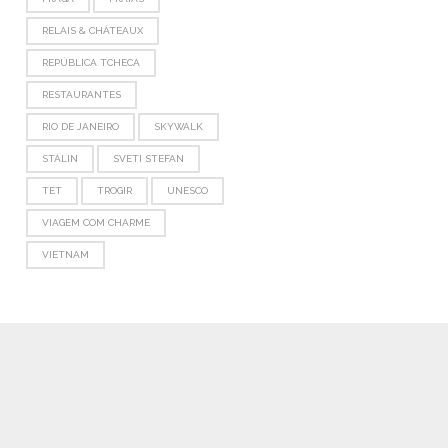
RELAIS & CHÂTEAUX
REPÚBLICA TCHECA
RESTAURANTES
RIO DE JANEIRO
SKYWALK
STÁLIN
SVETI STEFAN
TET
TROGIR
UNESCO
VIAGEM COM CHARME
VIETNAM