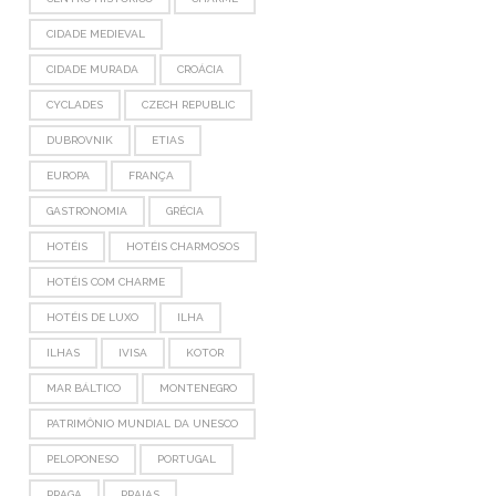
CIDADE MEDIEVAL
CIDADE MURADA
CROÁCIA
CYCLADES
CZECH REPUBLIC
DUBROVNIK
ETIAS
EUROPA
FRANÇA
GASTRONOMIA
GRÉCIA
HOTÉIS
HOTÉIS CHARMOSOS
HOTÉIS COM CHARME
HOTÉIS DE LUXO
ILHA
ILHAS
IVISA
KOTOR
MAR BÁLTICO
MONTENEGRO
PATRIMÔNIO MUNDIAL DA UNESCO
PELOPONESO
PORTUGAL
PRAGA
PRAIAS