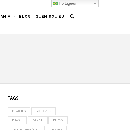
Português
ANIA
BLOG
QUEM SOU EU
TAGS
BEACHES
BORDEAUX
BRASIL
BRAZIL
BUDVA
CENTRO HISTÓRICO
CHARME