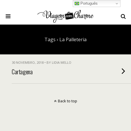
Português
Tags › La Palleteria
30 NOVEMBRO, 2018 • BY LIDIA MELLO
Cartagena
Back to top