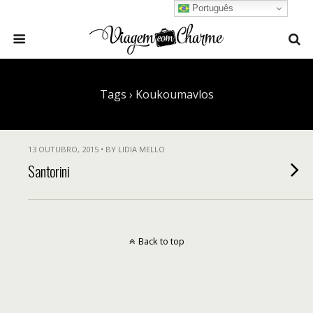
Português
Tags › Koukoumavlos
13 OUTUBRO, 2015 • BY LIDIA MELLO
Santorini
Back to top