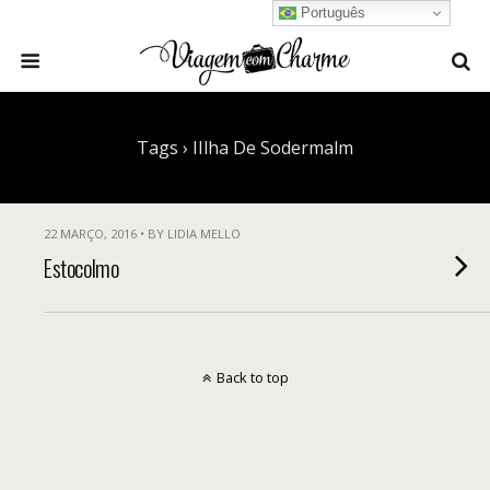
Português
Tags › IIlha De Sodermalm
22 MARÇO, 2016 • BY LIDIA MELLO
Estocolmo
Back to top