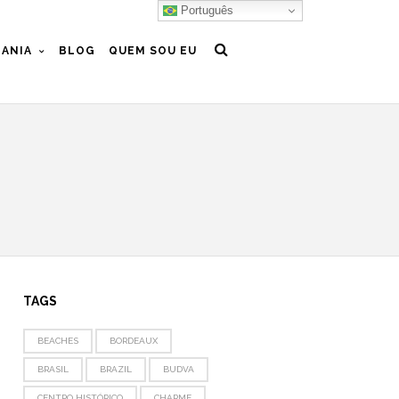
Português
ANIA
BLOG
QUEM SOU EU
TAGS
BEACHES
BORDEAUX
BRASIL
BRAZIL
BUDVA
CENTRO HISTÓRICO
CHARME