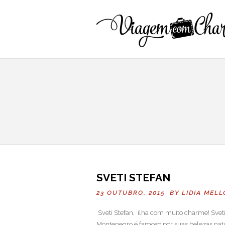
SVETI STEFAN
23 OUTUBRO, 2015 BY
LIDIA MELL
Sveti Stefan, ilha com muito charme! Sveti
Montenegro é famoso por suas belezas natur