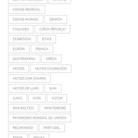
CIDADE MEDIEVAL
CIDADE MURADA
CROÁCIA
CYCLADES
CZECH REPUBLIC
DUBROVNIK
ETIAS
EUROPA
FRANÇA
GASTRONOMIA
GRÉCIA
HOTÉIS
HOTÉIS CHARMOSOS
HOTÉIS COM CHARME
HOTÉIS DE LUXO
ILHA
ILHAS
IVISA
KOTOR
MAR BÁLTICO
MONTENEGRO
PATRIMÔNIO MUNDIAL DA UNESCO
PELOPONESO
PORTUGAL
PRAGA
PRAIAS