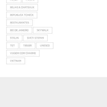
RELAIS & CHÂTEAUX
REPÚBLICA TCHECA
RESTAURANTES
RIO DE JANEIRO
SKYWALK
STÁLIN
SVETI STEFAN
TET
TROGIR
UNESCO
VIAGEM COM CHARME
VIETNAM