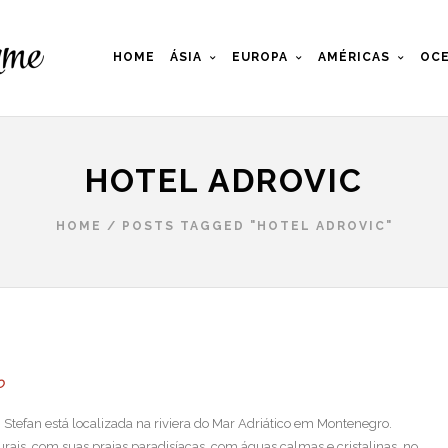
HOME
ÁSIA
EUROPA
AMÉRICAS
OCE
HOTEL ADROVIC
HOME
/
POSTS TAGGED "HOTEL ADROVIC"
O
 Stefan está localizada na riviera do Mar Adriático em Montenegro.
ais, com suas praias paradisíacas, com águas calmas e cristalinas, no